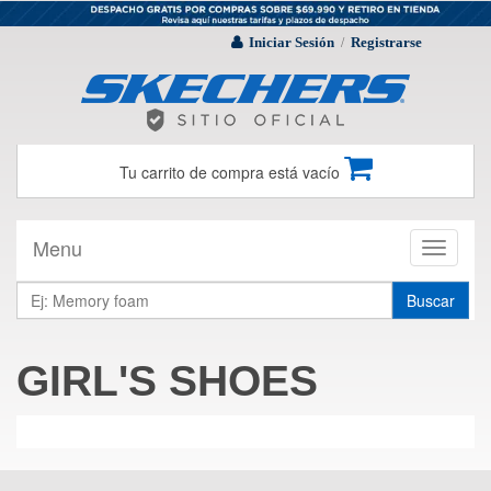
Iniciar Sesión
Registrarse
/
Tu carrito de compra está vacío
Menu
Toggle
navigati
Buscar
GIRL'S SHOES