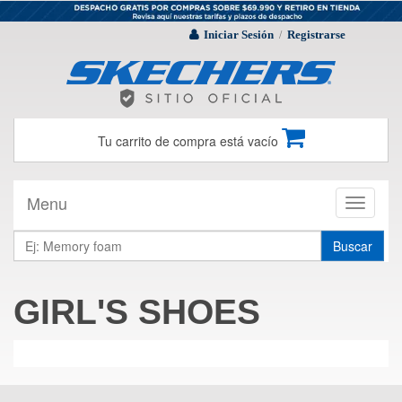
Iniciar Sesión
Registrarse
/
Tu carrito de compra está vacío
Menu
Toggle
navigati
Buscar
GIRL'S SHOES