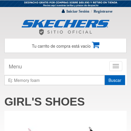
Iniciar Sesión
Registrarse
/
Tu carrito de compra está vacío
Menu
Toggle
navigati
Buscar
GIRL'S SHOES