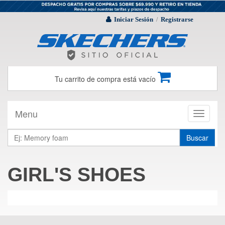
Iniciar Sesión
Registrarse
/
Tu carrito de compra está vacío
Menu
Toggle
navigati
Buscar
GIRL'S SHOES