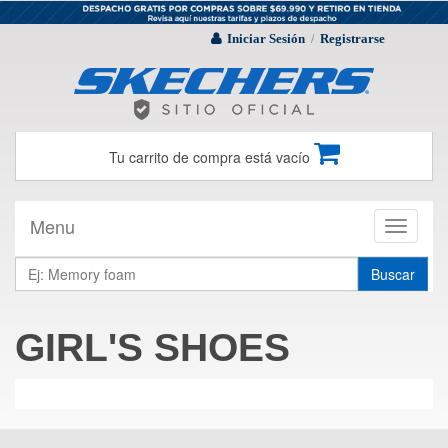
Iniciar Sesión
Registrarse
/
Tu carrito de compra está vacío
Menu
Toggle
navigati
Buscar
GIRL'S SHOES