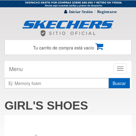
Iniciar Sesión
Registrarse
/
Tu carrito de compra está vacío
Menu
Toggle
navigati
Buscar
GIRL'S SHOES