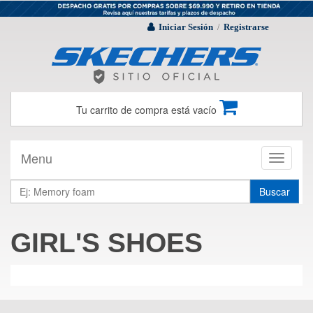
Iniciar Sesión
Registrarse
/
Tu carrito de compra está vacío
Menu
Toggle
navigati
Buscar
GIRL'S SHOES