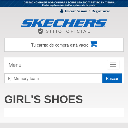
Iniciar Sesión
Registrarse
/
Tu carrito de compra está vacío
Menu
Toggle
navigati
Buscar
GIRL'S SHOES