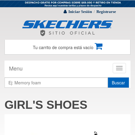
Iniciar Sesión
Registrarse
/
Tu carrito de compra está vacío
Menu
Toggle
navigati
Buscar
GIRL'S SHOES