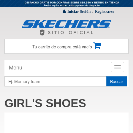
Iniciar Sesión
Registrarse
/
Tu carrito de compra está vacío
Menu
Toggle
navigati
Buscar
GIRL'S SHOES