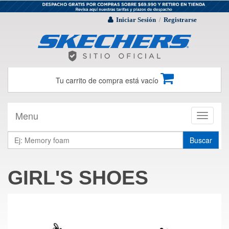
Iniciar Sesión
Registrarse
/
Tu carrito de compra está vacío
Menu
Toggle
navigati
Buscar
GIRL'S SHOES