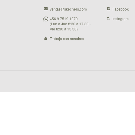
ventas@skechers.com
Facebook
+56 9 7519 1279
Instagram
(Lun a Jue 8:30 a 17:30 -
Vie 8:30 a 13:30)
Trabaja con nosotros