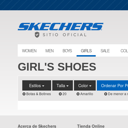
WOMEN
MEN
BOYS
GIRLS
SALE
COL
GIRL'S SHOES
Estilos
Talla
Color
Ordenar Por P
Botas & Botines
20
Amarillo
De menor a 
Acerca de Skechers
Tienda Online