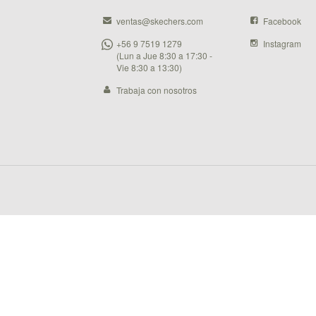
ventas@skechers.com
Facebook
+56 9 7519 1279
Instagram
(Lun a Jue 8:30 a 17:30 -
Vie 8:30 a 13:30)
Trabaja con nosotros