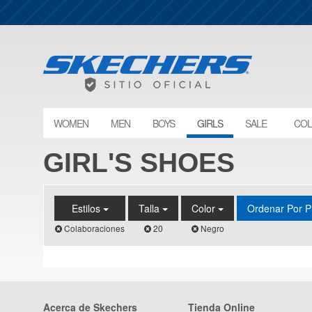
WOMEN
MEN
BOYS
GIRLS
SALE
COL
GIRL'S SHOES
Estilos
Talla
Color
Ordenar Por P
Colaboraciones
20
Negro
Acerca de Skechers
Tienda Online