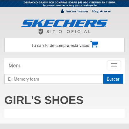
Iniciar Sesión
Registrarse
/
Tu carrito de compra está vacío
Menu
Toggle
navigati
Buscar
GIRL'S SHOES