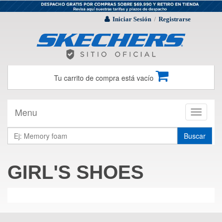
Iniciar Sesión
Registrarse
/
Tu carrito de compra está vacío
Menu
Toggle
navigati
Buscar
GIRL'S SHOES