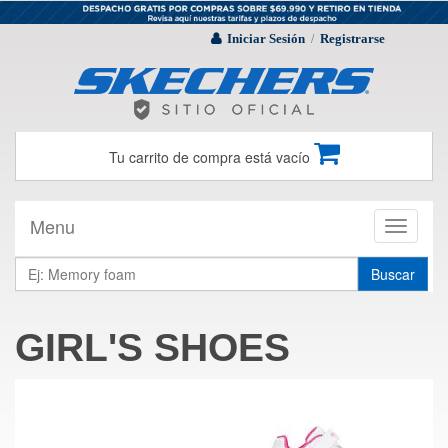
Iniciar Sesión
Registrarse
/
Tu carrito de compra está vacío
Menu
Toggle
navigati
Buscar
GIRL'S SHOES