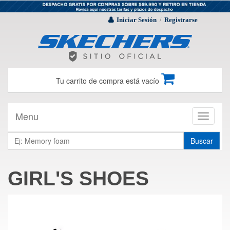
Iniciar Sesión
Registrarse
/
Tu carrito de compra está vacío
Menu
Toggle
navigati
Buscar
GIRL'S SHOES