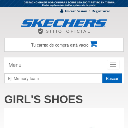
Iniciar Sesión
Registrarse
/
Tu carrito de compra está vacío
Menu
Toggle
navigati
Buscar
GIRL'S SHOES