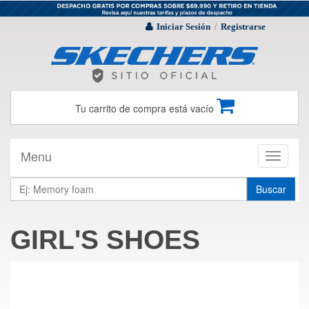
Iniciar Sesión
Registrarse
/
Tu carrito de compra está vacío
Menu
Toggle
navigati
Buscar
GIRL'S SHOES