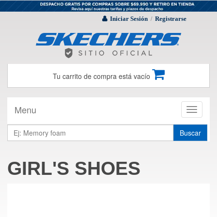
Iniciar Sesión
Registrarse
/
Tu carrito de compra está vacío
Menu
Toggle
navigati
Buscar
GIRL'S SHOES