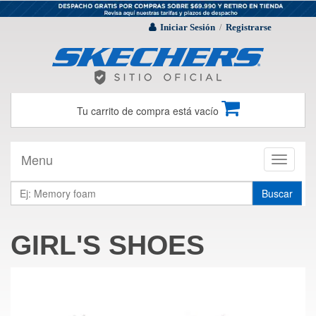
Iniciar Sesión
Registrarse
/
Tu carrito de compra está vacío
Menu
Toggle
navigati
Buscar
GIRL'S SHOES