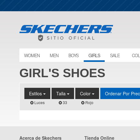
WOMEN
MEN
BOYS
GIRLS
SALE
COL
GIRL'S SHOES
Estilos
Talla
Color
Ordenar Por Pre
Luces
33
Rojo
Acerca de Skechers
Tienda Online