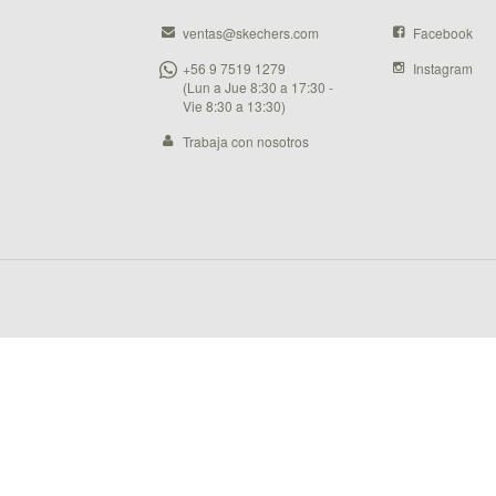
ventas@skechers.com
Facebook
+56 9 7519 1279
Instagram
(Lun a Jue 8:30 a 17:30 -
Vie 8:30 a 13:30)
Trabaja con nosotros