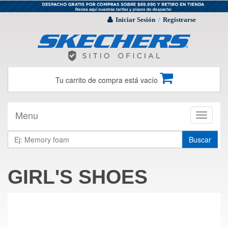
Iniciar Sesión
Registrarse
/
Tu carrito de compra está vacío
Menu
Toggle
navigati
Buscar
GIRL'S SHOES