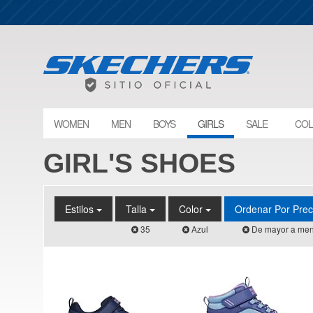
WOMEN
MEN
BOYS
GIRLS
SALE
COL
GIRL'S SHOES
Estilos
Talla
Color
Ordenar Por Pre
35
Azul
De mayor a men