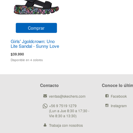
Comprar
Girls' Jgoldcrown: Uno
Lite Sandal - Sunny Love
$39.990
Disponible en 4 colores
Contacto
Conoce lo últi
ventas@skechers.com
Facebook
+56 9 7519 1279
Instagram
(Lun a Jue 8:30 a 17:30 -
Vie 8:30 a 13:30)
Trabaja con nosotros