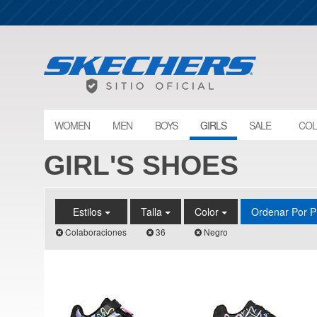
WOMEN
MEN
BOYS
GIRLS
SALE
COL
GIRL'S SHOES
Estilos
Talla
Color
Ordenar Por P
Colaboraciones
36
Negro