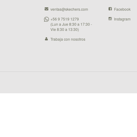
ventas@skechers.com
Facebook
+56 9 7519 1279
Instagram
(Lun a Jue 8:30 a 17:30 -
Vie 8:30 a 13:30)
Trabaja con nosotros