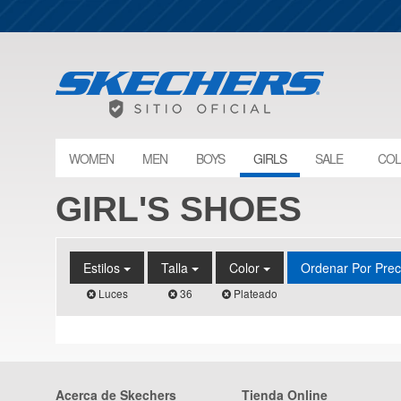
WOMEN
MEN
BOYS
GIRLS
SALE
COL
GIRL'S SHOES
Estilos
Talla
Color
Ordenar Por Pre
Luces
36
Plateado
Acerca de Skechers
Tienda Online