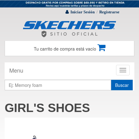
Iniciar Sesión
Registrarse
/
Tu carrito de compra está vacío
Menu
Toggle
navigati
Buscar
GIRL'S SHOES