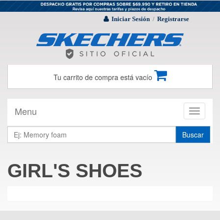
Iniciar Sesión
Registrarse
/
Tu carrito de compra está vacío
Menu
Toggle
navigati
Buscar
GIRL'S SHOES