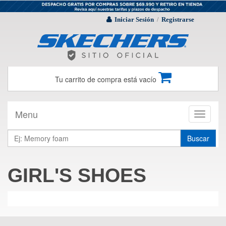
Iniciar Sesión
Registrarse
/
Tu carrito de compra está vacío
Menu
Toggle
navigati
Buscar
GIRL'S SHOES