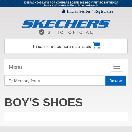
Iniciar Sesión
Registrarse
/
Tu carrito de compra está vacío
Menu
Toggle
navigati
Buscar
BOY'S SHOES