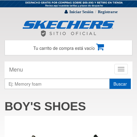
Iniciar Sesión
Registrarse
/
Tu carrito de compra está vacío
Menu
Toggle
navigati
Buscar
BOY'S SHOES