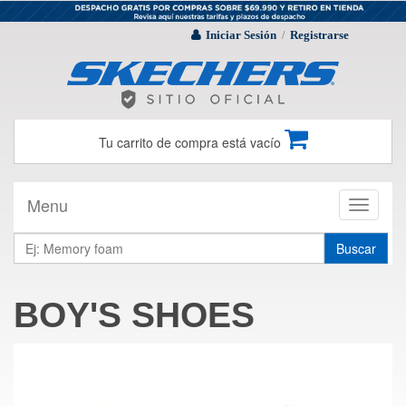
Iniciar Sesión
Registrarse
/
Tu carrito de compra está vacío
Menu
Toggle
navigati
Buscar
BOY'S SHOES