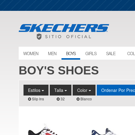
WOMEN
MEN
BOYS
GIRLS
SALE
COL
BOY'S SHOES
Estilos
Talla
Color
Ordenar Por Pre
Slip Ins
32
Blanco