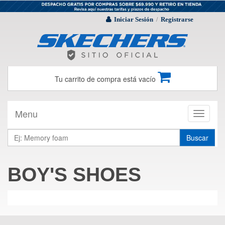
Iniciar Sesión
Registrarse
/
Tu carrito de compra está vacío
Menu
Toggle
navigati
Buscar
BOY'S SHOES