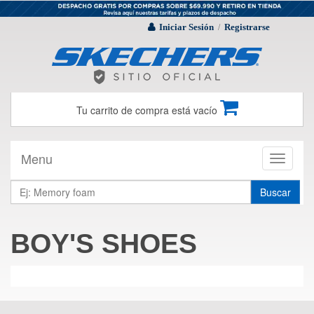
Iniciar Sesión
Registrarse
/
Tu carrito de compra está vacío
Menu
Toggle
navigati
Buscar
BOY'S SHOES