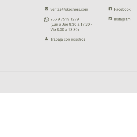
ventas@skechers.com
Facebook
+56 9 7519 1279
Instagram
(Lun a Jue 8:30 a 17:30 -
Vie 8:30 a 13:30)
Trabaja con nosotros