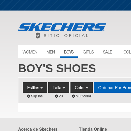
WOMEN
MEN
BOYS
GIRLS
SALE
COL
BOY'S SHOES
Estilos
Talla
Color
Ordenar Por Pre
Slip Ins
20
Multicolor
Acerca de Skechers
Tienda Online