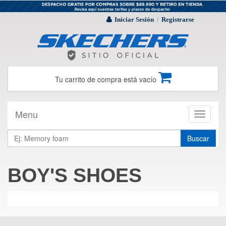
Iniciar Sesión
Registrarse
/
Tu carrito de compra está vacío
Menu
Toggle
navigati
Buscar
BOY'S SHOES