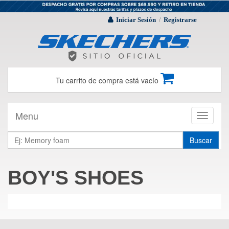
Iniciar Sesión
Registrarse
/
Tu carrito de compra está vacío
Menu
Toggle
navigati
Buscar
BOY'S SHOES