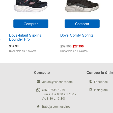
Comprar
Comprar
Boys-Infant Slip-Ins:
Boys Comfy Sprints
-
Bounder Pro
$34.990
$39.990
$27.990
Disponible en 3 colores
Disponible en 2 colores
Contacto
Conoce lo últi
ventas@skechers.com
Facebook
+56 9 7519 1279
Instagram
(Lun a Jue 8:30 a 17:30 -
Vie 8:30 a 13:30)
Trabaja con nosotros