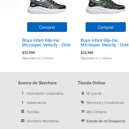
Comprar
Comprar
Boys-Infant Slip-Ins:
Boys-Infant Slip-Ins:
Microspec Velocity - Grid-
Microspec Velocity - Grid
Shift
Shift
$32.990
$32.990
Disponible en 2 colores
Disponible en 2 colores
Acerca de Skechers
Tienda Online
Información corporativa
Mi cuenta
Gobernanza
Términos y Condiciones
Tiendas
Mis Compras
Skechers Worldwide
Estado de mi Despacho