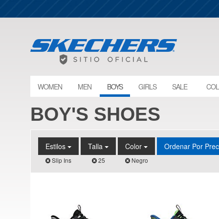
WOMEN
MEN
BOYS
GIRLS
SALE
COL
BOY'S SHOES
Estilos
Talla
Color
Ordenar Por Pre
Slip Ins
25
Negro