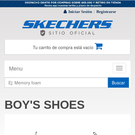
Iniciar Sesión
Registrarse
/
Tu carrito de compra está vacío
Menu
Toggle
navigati
Buscar
BOY'S SHOES