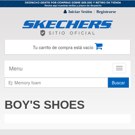
Iniciar Sesión
Registrarse
/
Tu carrito de compra está vacío
Menu
Toggle
navigati
Buscar
BOY'S SHOES