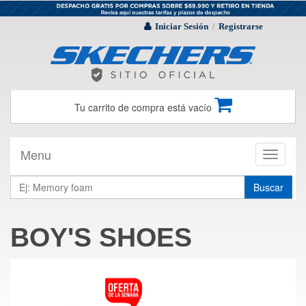
Iniciar Sesión
Registrarse
/
Tu carrito de compra está vacío
Menu
Toggle
navigati
Buscar
BOY'S SHOES