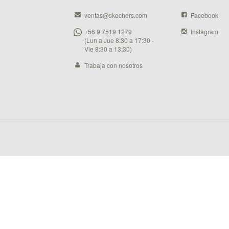
ventas@skechers.com
Facebook
+56 9 7519 1279
Instagram
(Lun a Jue 8:30 a 17:30 -
Vie 8:30 a 13:30)
Trabaja con nosotros