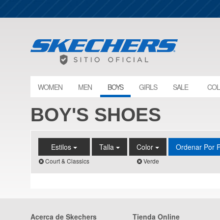
WOMEN
MEN
BOYS
GIRLS
SALE
COL
BOY'S SHOES
Estilos
Talla
Color
Ordenar Por 
Court & Classics
Verde
Acerca de Skechers
Tienda Online