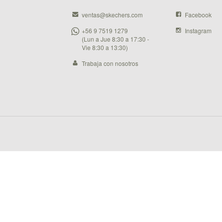
ventas@skechers.com
Facebook
+56 9 7519 1279
Instagram
(Lun a Jue 8:30 a 17:30 -
Vie 8:30 a 13:30)
Trabaja con nosotros