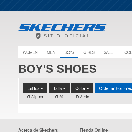
WOMEN
MEN
BOYS
GIRLS
SALE
COL
BOY'S SHOES
Estilos
Talla
Color
Ordenar Por Pre
Slip Ins
20
Verde
Acerca de Skechers
Tienda Online