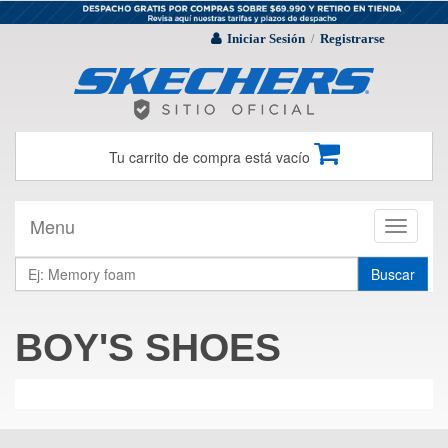
Iniciar Sesión
Registrarse
/
Tu carrito de compra está vacío
Menu
Toggle
navigati
Buscar
BOY'S SHOES