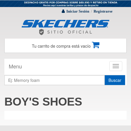
Iniciar Sesión
Registrarse
/
Tu carrito de compra está vacío
Menu
Toggle
navigati
Buscar
BOY'S SHOES