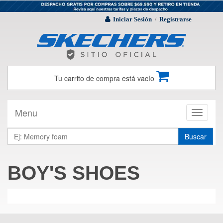
Iniciar Sesión
Registrarse
/
Tu carrito de compra está vacío
Menu
Toggle
navigati
Buscar
BOY'S SHOES