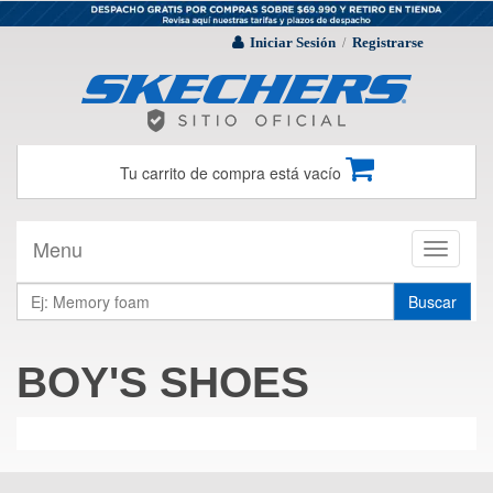
Iniciar Sesión
Registrarse
/
Tu carrito de compra está vacío
Menu
Toggle
navigati
Buscar
BOY'S SHOES