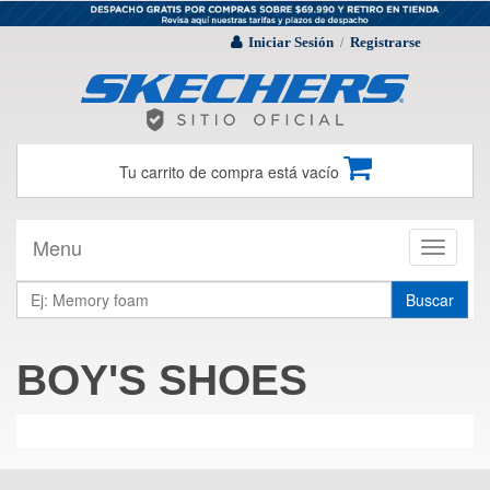
Iniciar Sesión
Registrarse
/
Tu carrito de compra está vacío
Menu
Toggle
navigati
Buscar
BOY'S SHOES