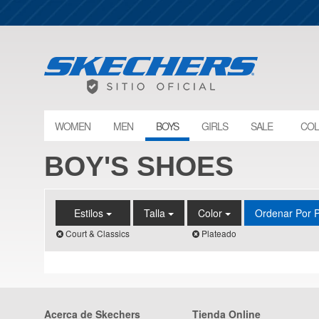
WOMEN
MEN
BOYS
GIRLS
SALE
COL
BOY'S SHOES
Estilos
Talla
Color
Ordenar Por 
Court & Classics
Plateado
Acerca de Skechers
Tienda Online