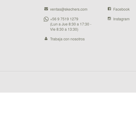
ventas@skechers.com
Facebook
+56 9 7519 1279
Instagram
(Lun a Jue 8:30 a 17:30 -
Vie 8:30 a 13:30)
Trabaja con nosotros